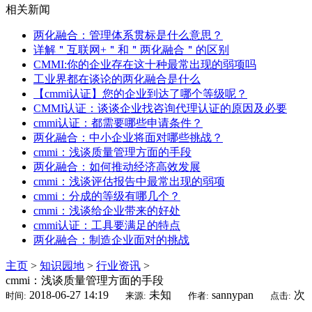
相关新闻
两化融合：管理体系贯标是什么意思？
详解＂互联网+＂和＂两化融合＂的区别
CMMI:你的企业存在这十种最常出现的弱项吗
工业界都在谈论的两化融合是什么
【cmmi认证】您的企业到达了哪个等级呢？
CMMI认证：谈谈企业找咨询代理认证的原因及必要
cmmi认证：都需要哪些申请条件？
两化融合：中小企业将面对哪些挑战？
cmmi：浅谈质量管理方面的手段
两化融合：如何推动经济高效发展
cmmi：浅谈评估报告中最常出现的弱项
cmmi：分成的等级有哪几个？
cmmi：浅谈给企业带来的好处
cmmi认证：工具要满足的特点
两化融合：制造企业面对的挑战
主页
>
知识园地
>
行业资讯
>
cmmi：浅谈质量管理方面的手段
2018-06-27 14:19
未知
sannypan
次
时间:
来源:
作者:
点击: