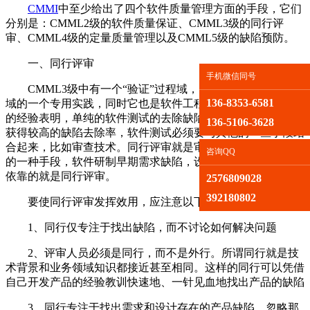
CMMI
中至少给出了四个软件质量管理方面的手段，它们
分别是：CMML2级的软件质量保证、CMML3级的同行评
审、CMML4级的定量质量管理以及CMML5级的缺陷预防。
一、同行评审
手机微信同号
CMML3级中有一个“验证”过程域，同行评审是验证过程
136-8353-6581
域的一个专用实践，同时它也是软件工程最佳实践之一。过往
的经验表明，单纯的软件测试的去除缺陷率最多只有%35。要
136-5106-3628
获得较高的缺陷去除率，软件测试必须要与其他的一些手段结
合起来，比如审查技术。同行评审就是审查技术当中非常有效
咨询QQ
的一种手段，软件研制早期需求缺陷，设计缺陷的缺陷，主要
依靠的就是同行评审。
2576809028
392180802
要使同行评审发挥效用，应注意以下几点：
1、同行仅专注于找出缺陷，而不讨论如何解决问题
2、评审人员必须是同行，而不是外行。所谓同行就是技
术背景和业务领域知识都接近甚至相同。这样的同行可以凭借
自己开发产品的经验教训快速地、一针见血地找出产品的缺陷
3、同行专注于找出需求和设计存在的产品缺陷，忽略那